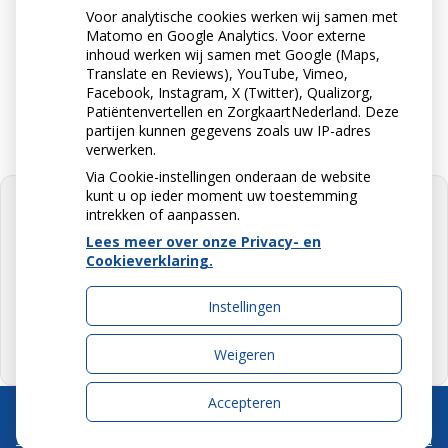
Voor analytische cookies werken wij samen met
Matomo en Google Analytics. Voor externe
Stuur ons een e-mail
inhoud werken wij samen met Google (Maps,
info@apotheekdevries.nl
Translate en Reviews), YouTube, Vimeo,
Facebook, Instagram, X (Twitter), Qualizorg,
Patiëntenvertellen en ZorgkaartNederland. Deze
partijen kunnen gegevens zoals uw IP-adres
verwerken.
Via Cookie-instellingen onderaan de website
kunt u op ieder moment uw toestemming
intrekken of aanpassen.
Lees meer over onze Privacy- en
Cookieverklaring.
U heeft geen toestemming gegeven
voor
externe inhoud
die nodig is om
dit te zien.
Instellingen
Cookie-instellingen wijzigen
Weigeren
Accepteren
Uw Zorg Online
|
Beheer
Privacy verklaring
|
Cookie-instellingen
|
Voorwaarden