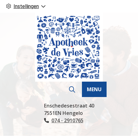
Instellingen
MENU
Hoofdmenu
Enschedesestraat
40
7551EN
Hengelo
074 - 2910765
Tel: