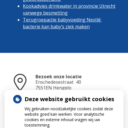
Kookadvies drinkwater in provincie Utrecht
vanwege besmetting
Terugroepactie babyvoeding Nestlé:
bacterie kan baby’s ziek maken
Bezoek onze locatie
Enschedesestraat
40
7551EN
Hengelo
Deze website gebruikt cookies
Wij gebruiken noodzakelijke cookies zodat deze
Neem contact op
website goed kan werken. Voor analytische
074 - 2910765
cookies en externe inhoud vragen wij uw
toestemming.