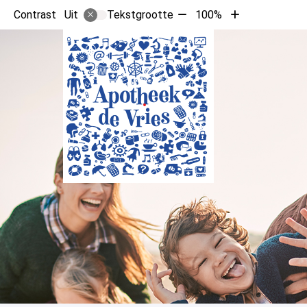
Tekst
Tekst
Contrast
Tekstgrootte
100%
Uit
verkleinen
vergroten
met
met
10%
10%