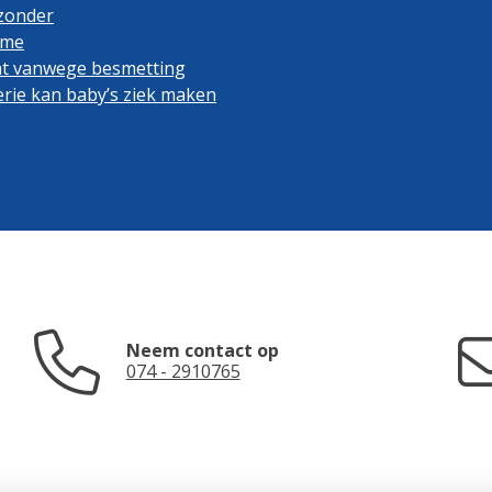
 zonder
ame
cht vanwege besmetting
rie kan baby’s ziek maken
Neem contact op
074 - 2910765