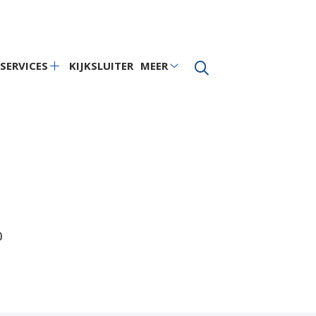
SERVICES
KIJKSLUITER
MEER
aktijkinformatie
Services
Meer
bmenu
submenu
submenu
0