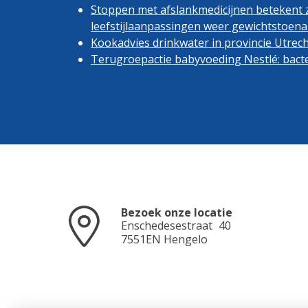
Stoppen met afslankmedicijnen betekent
leefstijlaanpassingen weer gewichtstoen
Kookadvies drinkwater in provincie Utre
Terugroepactie babyvoeding Nestlé: bacte
Bezoek onze locatie
Enschedesestraat
40
7551EN
Hengelo