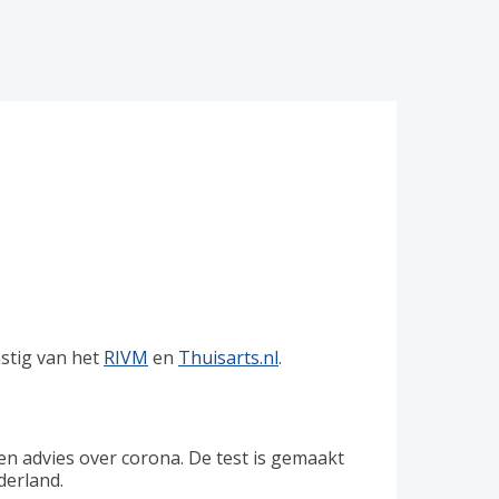
mstig van het
RIVM
en
Thuisarts.nl
.
en advies over corona. De test is gemaakt
derland.