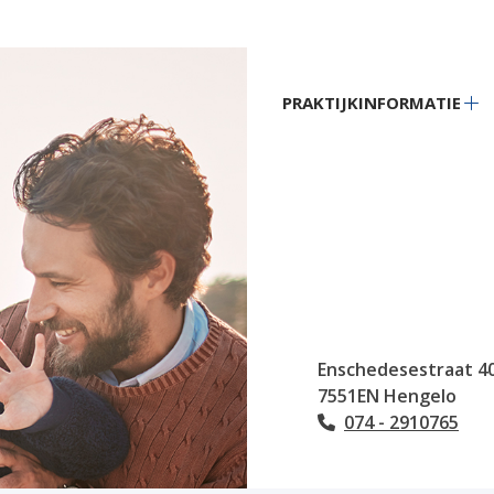
Hoofdmenu
PRAKTIJKINFORMATIE
Pr
su
Enschedesestraat
4
7551EN
Hengelo
074 - 2910765
Tel: