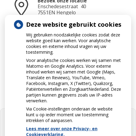
Bezoek onze locatie
Enschedesestraat
40
7551EN
Hengelo
Deze website gebruikt cookies
Wij gebruiken noodzakelijke cookies zodat deze
Neem contact op
website goed kan werken. Voor analytische
074 - 2910765
cookies en externe inhoud vragen wij uw
toestemming.
Voor analytische cookies werken wij samen met
Matomo en Google Analytics. Voor externe
Stuur ons een e-mail
inhoud werken wij samen met Google (Maps,
info@apotheekdevries.nl
Translate en Reviews), YouTube, Vimeo,
Facebook, Instagram, X (Twitter), Qualizorg,
Patiëntenvertellen en ZorgkaartNederland. Deze
partijen kunnen gegevens zoals uw IP-adres
verwerken.
Via Cookie-instellingen onderaan de website
kunt u op ieder moment uw toestemming
intrekken of aanpassen.
Lees meer over onze Privacy- en
Cookieverklaring.
U heeft geen toestemming gegeven