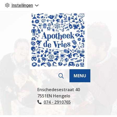
Instellingen
MENU
Hoofdmenu
Enschedesestraat
40
7551EN
Hengelo
074 - 2910765
Tel: