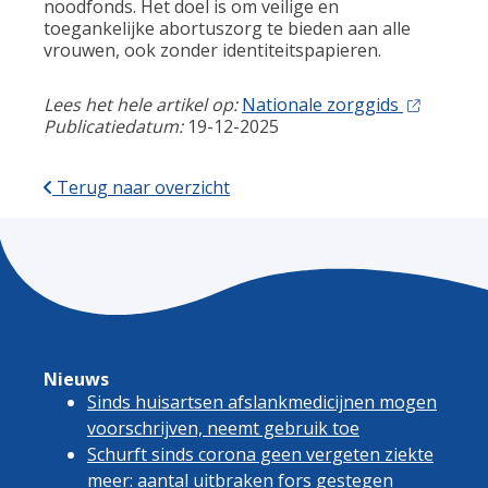
noodfonds. Het doel is om veilige en
toegankelijke abortuszorg te bieden aan alle
vrouwen, ook zonder identiteitspapieren.
Lees het hele artikel op:
Nationale zorggids
Publicatiedatum:
19-12-2025
Terug naar overzicht
Nieuws
Sinds huisartsen afslankmedicijnen mogen
voorschrijven, neemt gebruik toe
Schurft sinds corona geen vergeten ziekte
meer: aantal uitbraken fors gestegen