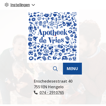
Instellingen
MENU
Hoofdmenu
Enschedesestraat
40
7551EN
Hengelo
074 - 2910765
Tel: